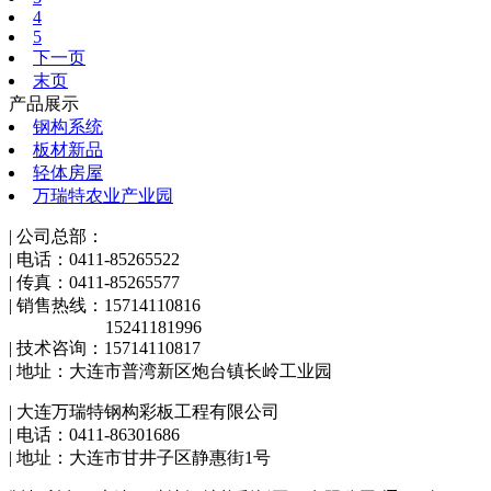
4
5
下一页
末页
产品展示
钢构系统
板材新品
轻体房屋
万瑞特农业产业园
| 公司总部：
| 电话：0411-85265522
| 传真：0411-85265577
| 销售热线：15714110816
15241181996
| 技术咨询：15714110817
| 地址：大连市普湾新区炮台镇长岭工业园
| 大连万瑞特钢构彩板工程有限公司
| 电话：0411-86301686
| 地址：大连市甘井子区静惠街1号